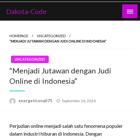
Skip
Dakota-Code
to
content
HOMEPAGE
UNCATEGORIZED
“MENJADI JUTAWAN DENGAN JUDI ONLINE DI INDONESIA”
UNCATEGORIZED
“Menjadi Jutawan dengan Judi
Online di Indonesia”
Posted
energeticsnail75
September 26, 2024
on
Perjudian online menjadi salah satu fenomena populer
dalam industri hiburan di Indonesia. Dengan