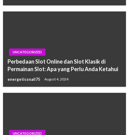
UNCATEGORIZED
Perbedaan Slot Online dan Slot Klasik di
Permainan Slot: Apa yang Perlu Anda Ketahui
energeticsnail75
August 4, 2024
UNCATEGORIZED