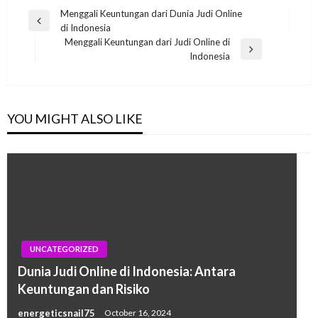
Post
Menggali Keuntungan dari Dunia Judi Online
Previous
di Indonesia
navigation
Post
Menggali Keuntungan dari Judi Online di
Next
Indonesia
Post
YOU MIGHT ALSO LIKE
UNCATEGORIZED
Dunia Judi Online di Indonesia: Antara
Keuntungan dan Risiko
energeticsnail75
October 16, 2024