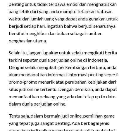
penting untuk tidak terbawa emosi dan menghabiskan
uang lebih dari yang anda mampu. Tetapkan batasan
waktu dan jumlah uang yang dapat anda gunakan untuk
berjudi setiap hari. Ingatlah bahwa berjudi seharusnya
bersifat menghibur dan bukan sebagai sumber
penghasilan utama.
Selain itu, jangan lupakan untuk selalu mengikuti berita
terkini seputar dunia perjudian online di Indonesia.
Dengan selalu mengikuti perkembangan terbaru, anda
akan mendapatkan informasi-informasi penting seperti
promo-promo menarik atau perubahan kebijakan dari
situs judi online tertentu. Dengan demikian, anda dapat
memanfaatkan peluang yang ada dan tetap up to date
dalam dunia perjudian online.
Tentu saja, dalam bermain judi online, pemilihan game
yang tepat juga sangat penting. Ada berbagai jenis
permainan judi online yang dapat anda pilih, mulai dari