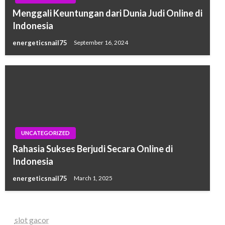
Menggali Keuntungan dari Dunia Judi Online di
Indonesia
energeticsnail75
September 16, 2024
UNCATEGORIZED
Rahasia Sukses Berjudi Secara Online di
Indonesia
energeticsnail75
March 1, 2025
slot gacor