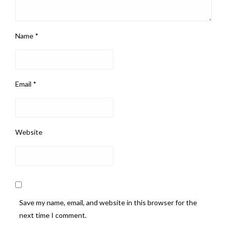
Name
*
Email
*
Website
Save my name, email, and website in this browser for the
next time I comment.